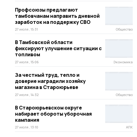
Профсоюзы предлагают
тамбовчанам направить дневной
заработок на поддержку СВО
27 июля , 15:31
Общество
В Тамбовской области
фиксируют улучшение ситуации с
топливом
27 июля , 15:06
Экономика
За честный труд, тепло и
доверие наградили хозяйку
магазина в Староюрьеве
27 июля , 14:32
Общество
В Староюрьевском округе
набирает обороты уборочная
кампания
27 июля , 13:10
АПК