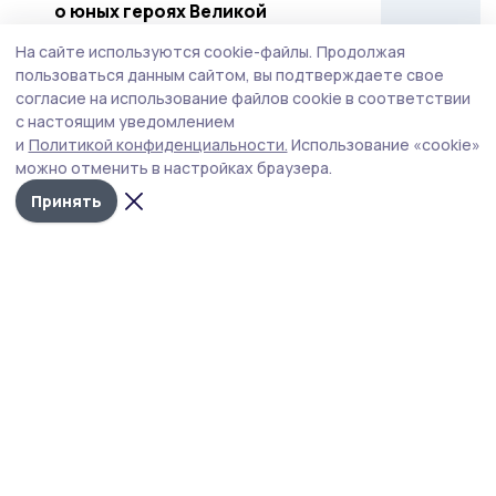
о юных героях Великой
Отечественной
На сайте используются cookie-файлы.
Продолжая
24 июля , 18:02
Культура
пользоваться данным сайтом, вы подтверждаете свое
согласие на использование файлов cookie в соответствии
Труженицу тыла, бабушку
с настоящим уведомлением
защитника Родины поздравили с
и
Политикой конфиденциальности.
Использование «cookie»
96-летием в староюрьевском
можно отменить в настройках браузера.
Крутовском
Принять
24 июля , 13:09
Общество
Интерактивный экран для
молодёжи появился в центре
села Староюрьево
24 июля , 11:07
Общество
В староюрьевском Мезинце
освятят Поклонный Крест и
пройдут Крестным ходом
23 июля , 15:07
Общество
Староюрьевский округ передал