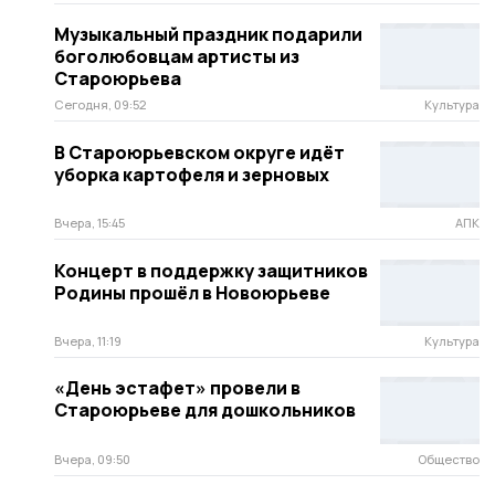
Музыкальный праздник подарили
боголюбовцам артисты из
Староюрьева
Сегодня, 09:52
Культура
В Староюрьевском округе идёт
уборка картофеля и зерновых
Вчера, 15:45
АПК
Концерт в поддержку защитников
Родины прошёл в Новоюрьеве
Вчера, 11:19
Культура
«День эстафет» провели в
Староюрьеве для дошкольников
Вчера, 09:50
Общество