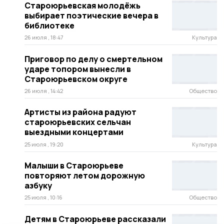
Староюрьевская молодёжь
выбирает поэтические вечера в
библиотеке
26 июля , 18:47
Культура
Приговор по делу о смертельном
ударе топором вынесли в
Староюрьевском округе
26 июля , 14:42
Общество
Артисты из района радуют
староюрьевских сельчан
выездными концертами
25 июля , 19:20
Культура
Малыши в Староюрьеве
повторяют летом дорожную
азбуку
25 июля , 10:16
Общество
Детям в Староюрьеве рассказали