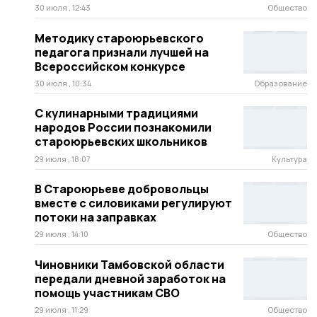
30 июля , 12:43
Общество
Методику староюрьевского
педагога признали лучшей на
Всероссийском конкурсе
30 июля , 10:34
Образование
C кулинарными традициями
народов России познакомили
староюрьевских школьников
29 июля , 18:07
Культура
В Староюрьеве добровольцы
вместе с силовиками регулируют
потоки на заправках
29 июля , 14:10
Общество
Чиновники Тамбовской области
передали дневной заработок на
помощь участникам СВО
29 июля , 11:29
Общество