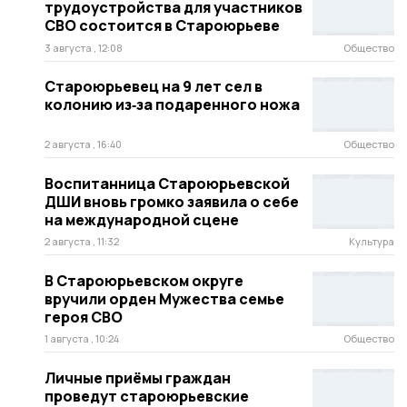
трудоустройства для участников
СВО состоится в Староюрьеве
3 августа , 12:08
Общество
Староюрьевец на 9 лет сел в
колонию из‑за подаренного ножа
2 августа , 16:40
Общество
Воспитанница Староюрьевской
ДШИ вновь громко заявила о себе
на международной сцене
2 августа , 11:32
Культура
В Староюрьевском округе
вручили орден Мужества семье
героя СВО
1 августа , 10:24
Общество
Личные приёмы граждан
проведут староюрьевские