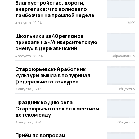
Благоустройство, дороги,
энергетика: что волновало
тамбовчан на прошлой неделе
4 августа , 10:04
ЖКХ
Школьники из 40 регионов
приехали на «Университетскую
смену» в Державинский
4 августа , 09:34
Образование
Староюрьевский работник
культуры вышла в полуфинал
федерального конкурса
3 августа , 16:17
Общество
Праздник ко Дню села
Староюрьево прошёл в местном
детском саду
3 августа , 13:54
Общество
Приём по вопросам