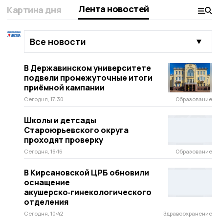
Лента новостей
Картина дня
В Державинском университете
подвели промежуточные итоги
приёмной кампании
Сегодня, 17:30
Образование
Школы и детсады
Староюрьевского округа
проходят проверку
Сегодня, 16:16
Образование
В Кирсановской ЦРБ обновили
оснащение
акушерско‑гинекологического
отделения
Сегодня, 10:42
Здравоохранение