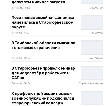
депутаты в начале августа
31 июля , 16:52
Общество
Позитивная семейная динамика
наметилась в Староюрьевском
округе
31 июля , 12:49
Общество
В Тамбовской области смягчили
топливные ограничения
31 июля , 09:57
Экономика
В Староюрьеве прошёл семинар
для медсестёр и работников
ФАПов
30 июля , 16:04
Здравоохранение
К профсоюзной акции помощи
военнослужащим подключился
староюрьевский колледж