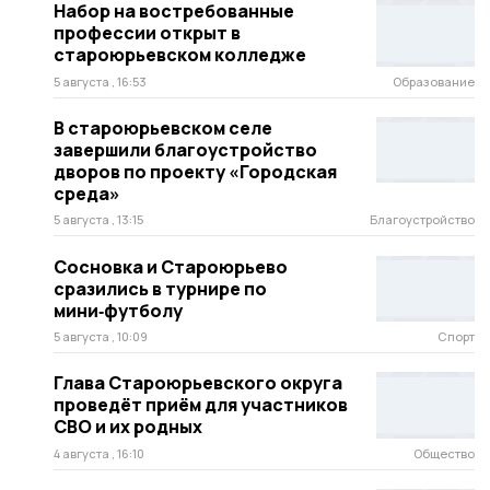
Набор на востребованные
профессии открыт в
староюрьевском колледже
5 августа , 16:53
Образование
В староюрьевском селе
завершили благоустройство
дворов по проекту «Городская
среда»
5 августа , 13:15
Благоустройство
Сосновка и Староюрьево
сразились в турнире по
мини‑футболу
5 августа , 10:09
Спорт
Глава Староюрьевского округа
проведёт приём для участников
СВО и их родных
4 августа , 16:10
Общество