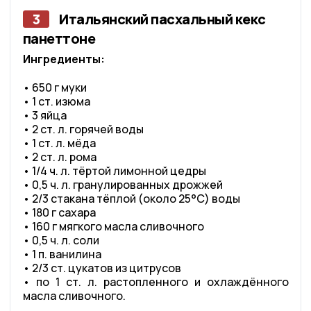
3
Итальянский пасхальный кекс
панеттоне
Ингредиенты:
• 650 г муки
• 1 ст. изюма
• 3 яйца
• 2 ст. л. горячей воды
• 1 ст. л. мёда
• 2 ст. л. рома
• 1/4 ч. л. тёртой лимонной цедры
• 0,5 ч. л. гранулированных дрожжей
• 2/3 стакана тёплой (около 25°C) воды
• 180 г сахара
• 160 г мягкого масла сливочного
• 0,5 ч. л. соли
• 1 п. ванилина
• 2/3 ст. цукатов из цитрусов
• по 1 ст. л. растопленного и охлаждённого
масла сливочного.