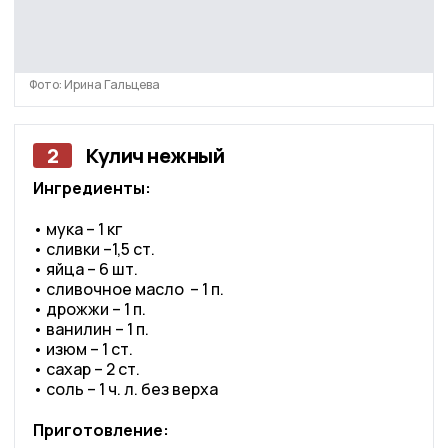
Фото: Ирина Гальцева
2
Кулич нежный
Ингредиенты:
• мука – 1 кг
• сливки –1,5 ст.
• яйца – 6 шт.
• сливочное масло – 1 п.
• дрожжи – 1 п.
• ванилин – 1 п.
• изюм – 1 ст.
• сахар – 2 ст.
• соль – 1 ч. л. без верха
Приготовление: