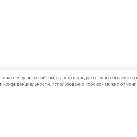
зоваться данным сайтом, вы подтверждаете свое согласие на 
й конфиденциальности.
Использование «cookie» можно отменит
Учредитель и издатель:
ООО «Издательский
Пол
дом «Тамбов»
Сай
Адрес редакции:
392000, Тамбовская обл.,
coo
г.Тамбов, ш. Моршанское, д.14а
сай
Номер телефона редакции:
8 (4752) 45-05-
испо
76
нас
Электронная почта редакции:
конф