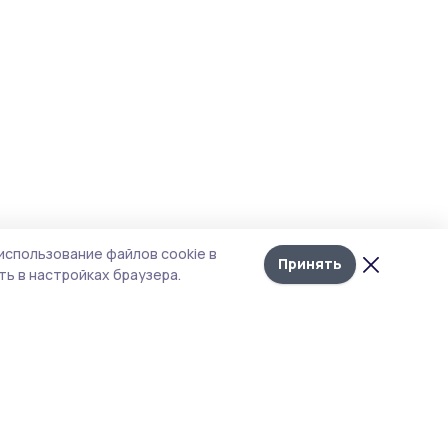
использование файлов cookie в
Принять
ь в настройках браузера.
итика конфиденциальности
т содержит сервисы, использующие
kies. Продолжая пользоваться данным
том, вы подтверждаете свое согласие на
льзование файлов cookie в соответствии с
тоящим уведомлением и Политикой
иденциальности. Использование «cookie»